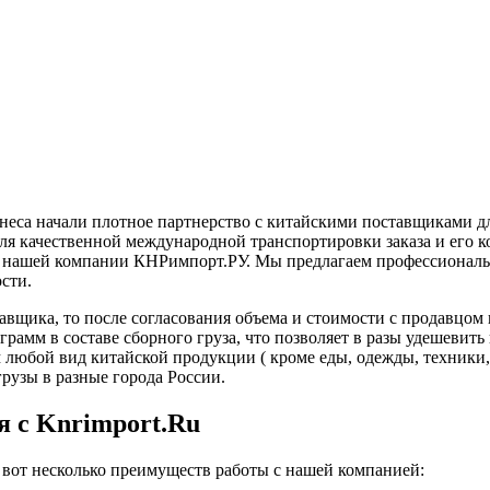
неса начали плотное партнерство с китайскими поставщиками дл
ля качественной международной транспортировки заказа и его к
ми нашей компании КНРимпорт.РУ. Мы предлагаем профессиональ
сти.
ставщика, то после согласования объема и стоимости с продавцом
рамм в составе сборного груза, что позволяет в разы удешевить
м любой вид китайской продукции ( кроме еды, одежды, техники
грузы в разные города России.
я с Knrimport.Ru
 вот несколько преимуществ работы с нашей компанией: