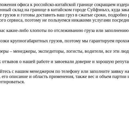
оложения офиса к российско-китайской границе сокращаем изде
нный склад на границе в китайском городе Суйфэньхэ, куда зак
 грузов и готовы доставить ваш груз в сжатые сроки, подробно
ого сервиса, поэтому не пользуемся никакими услугами посред
 вас какие-либо хлопоты по отслеживанию груза или заполнению 
возки крупногабаритных грузов, поэтому мы гарантируем прохо
еры – менеджеры, экспедиторы, логисты, водители, все эти люди
 отзывов о нашей работе и завоевали доверие и хорошую репута
айтесь с нашим менеджером по телефону или заполните заявку на
его описание и область применения, также вес и объем партии и
нтироваться.