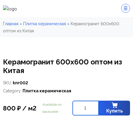
Главная
»
Плитка керамическая
»
Керамогранит 600х600
оптом из Китая
Керамогранит 600х600 оптом из
Китая
SKU:
knr002
Category:
Плитка керамическая
Available on
800
₽
/ м2
Керамогранит
Купить
backorder
600х600
оптом
из