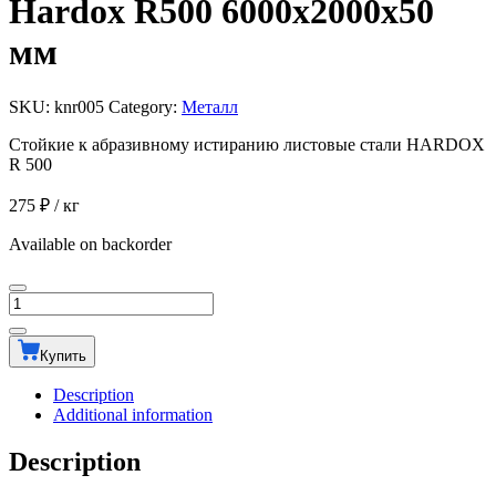
Hardox R500 6000х2000х50
мм
SKU:
knr005
Category:
Металл
Стойкие к абразивному истиранию листовые стали HARDOX
R 500
275
₽
/ кг
Available on backorder
Лист
износостойкий
сталь
Купить
Hardox
R500
Description
6000х2000х50
Additional information
мм
quantity
Description